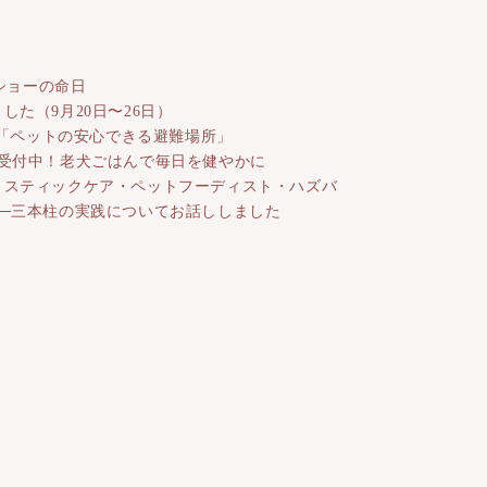
ーショーの命日
した（9月20日〜26日）
「ペットの安心できる避難場所」
ー受付中！老犬ごはんで毎日を健やかに
リスティックケア・ペットフーディスト・ハズバ
──三本柱の実践についてお話ししました