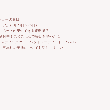
ーショーの命日
した（9月20日〜26日）
「ペットの安心できる避難場所」
ー受付中！老犬ごはんで毎日を健やかに
リスティックケア・ペットフーディスト・ハズバ
──三本柱の実践についてお話ししました